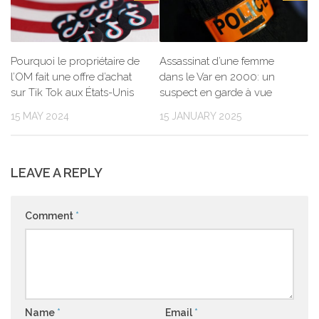
Pourquoi le propriétaire de
Assassinat d’une femme
l’OM fait une offre d’achat
dans le Var en 2000: un
sur Tik Tok aux États-Unis
suspect en garde à vue
15 MAY 2024
15 JANUARY 2025
LEAVE A REPLY
Comment
*
Name
*
Email
*