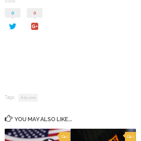
SHARE
0
0
Tags:
A la une
YOU MAY ALSO LIKE...
0
0