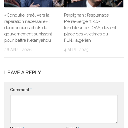
«Conduire Israël vers la
Perpignan : l’esplanade
réparation nécessaire» :
Pierre-Sergent, co-
deux anciens chefs de
fondateur de l’OAS, devient
gouvernement s’unissent
place des «victimes du
pour battre Netanyahou
FLN» algérien
26 APRIL 2026
4 APRIL 2025
LEAVE A REPLY
Comment
*