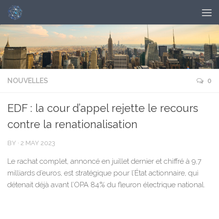
NOUVELLES
0
EDF : la cour d’appel rejette le recours
contre la renationalisation
BY
·
2 MAY 2023
Le rachat complet, annoncé en juillet dernier et chiffré à 9,7
milliards d’euros, est stratégique pour l’État actionnaire, qui
détenait déjà avant l’OPA 84% du fleuron électrique national.