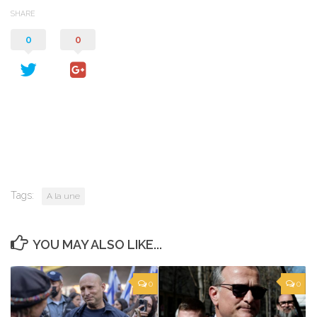
SHARE
0
0
Tags:
A la une
YOU MAY ALSO LIKE...
0
0