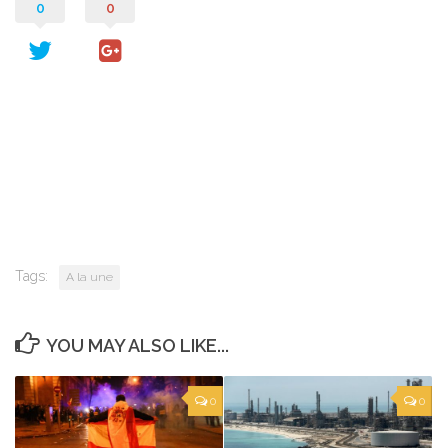
0
0
Tags:
A la une
YOU MAY ALSO LIKE...
0
0