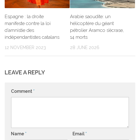
Espagne : la droite
Arabie saoudite: un
manifeste contre la loi
hélicoptère du géant
d’amnistie des
pétrolier Aramco s’écrase,
indépendantistes catalans
14 morts
12 NOVEMBER 2023
28 JUNE 2026
LEAVE A REPLY
Comment
*
Name
*
Email
*