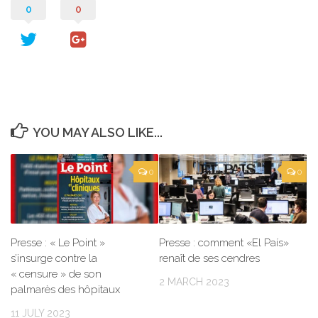
0
0
YOU MAY ALSO LIKE...
0
0
Presse : « Le Point »
Presse : comment «El País»
s’insurge contre la
renaît de ses cendres
« censure » de son
2 MARCH 2023
palmarès des hôpitaux
11 JULY 2023