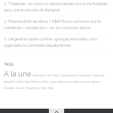
Thaïlande : au moins 10 élèves blessés lors d’une fusillade
dans une école près de Bangkok
Rihanna enfin de retour ? À$AP Rocky annonce que la
chanteuse « travaille dur » sur son prochain album
L’Argentine classe comme «groupes terroristes» trois
organisations criminelles équatoriennes
TAGS
A la une
Alternative
Avis
Busy
Deplacement
Facebook
Featured
Hoteliers
Hotels
Kids
Maman
Mom
news
Restaurants
Restaurateurs
Rooms
Shuddle
Travail
Tripadvisor
Uber
Yelp