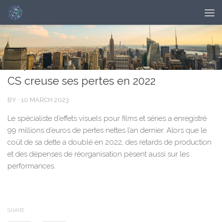
ECONOMIE
0
En pleine restructuration, Technicolor
CS creuse ses pertes en 2022
BY
·
10 MARCH 2023
Le spécialiste d’effets visuels pour films et séries a enregistré
99 millions d’euros de pertes nettes l’an dernier. Alors que le
coût de sa dette a doublé en 2022, des retards de production
et des dépenses de réorganisation pèsent aussi sur les
performances.
SHARE