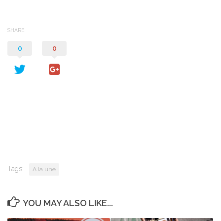
SHARE
0
0
Tags:
A la une
YOU MAY ALSO LIKE...