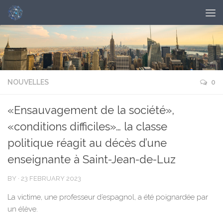
NOUVELLES
0
«Ensauvagement de la société»,
«conditions difficiles»… la classe
politique réagit au décès d’une
enseignante à Saint-Jean-de-Luz
BY
·
23 FEBRUARY 2023
La victime, une professeur d’espagnol, a été poignardée par
un élève.