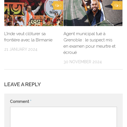
0
0
L’Inde veut clôturer sa
Agent municipal tué à
frontière avec la Birmanie
Grenoble : le suspect mis
en examen pour meurtre et
21 JANUARY 2024
écroué
30 NOVEMBER 2024
LEAVE A REPLY
Comment
*