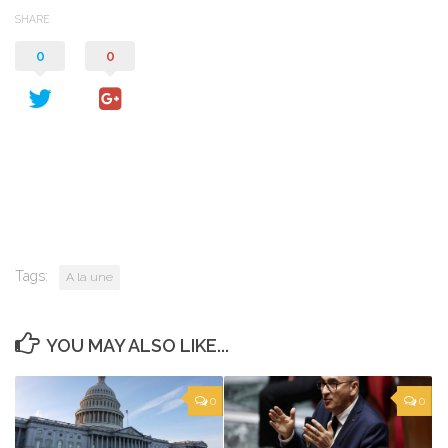
SHARE
0
0
Tags:
A la une
YOU MAY ALSO LIKE...
0
0