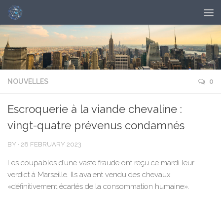
NOUVELLES
0
Escroquerie à la viande chevaline :
vingt-quatre prévenus condamnés
BY
·
28 FEBRUARY 2023
Les coupables d’une vaste fraude ont reçu ce mardi leur
verdict à Marseille. Ils avaient vendu des chevaux
«définitivement écartés de la consommation humaine».