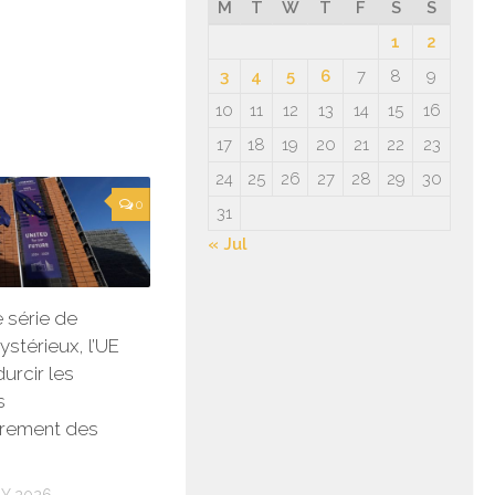
M
T
W
T
F
S
S
1
2
3
4
5
6
7
8
9
10
11
12
13
14
15
16
17
18
19
20
21
22
23
24
25
26
27
28
29
30
0
31
« Jul
 série de
stérieux, l’UE
urcir les
s
trement des