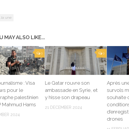
 la une
U MAY ALSO LIKE...
0
0
urnalisme : Visa
Le Qatar rouvre son
Après une
ws pour le
ambassade en Syrie, et
survols my
raphe palestinien
y hisse son drapeau
souhaite d
FP Mahmud Hams
condition
21 DECEMBER 2024
d’enregis
MBER 2024
drones