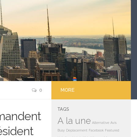
0
MORE
TAGS
emandent
A la une
Alternative
Avis
ésident
Busy
Deplacement
Facebook
Featured