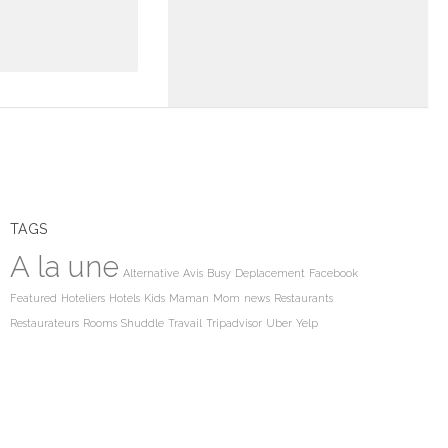
TAGS
A la une
Alternative
Avis
Busy
Deplacement
Facebook
Featured
Hoteliers
Hotels
Kids
Maman
Mom
news
Restaurants
Restaurateurs
Rooms
Shuddle
Travail
Tripadvisor
Uber
Yelp