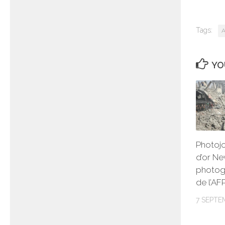
Tags:
A
YO
Photojo
d’or Ne
photog
de l’A
7 SEPTE