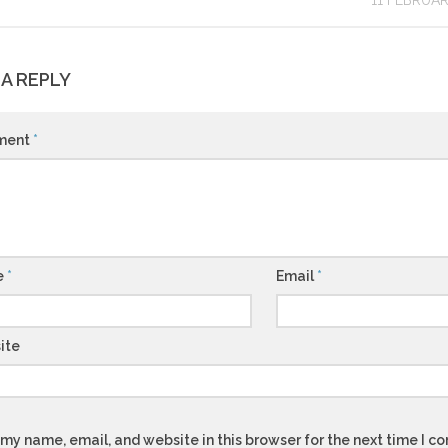
11 FEBRUA
 A REPLY
ment
*
e
*
Email
*
ite
my name, email, and website in this browser for the next time I 