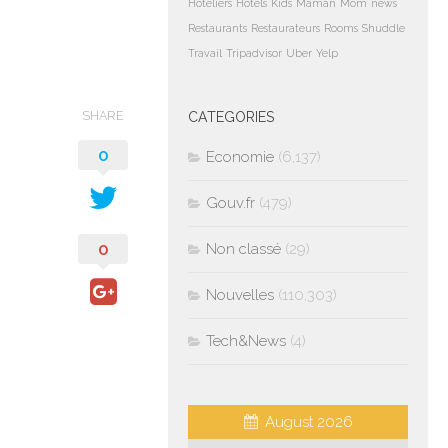
Hoteliers
Hotels
Kids
Maman
Mom
news
Restaurants
Restaurateurs
Rooms
Shuddle
Travail
Tripadvisor
Uber
Yelp
SHARE
CATEGORIES
0
Economie
(6,137)
Gouv.fr
(479)
0
Non classé
(29)
Nouvelles
(110,303)
Tech&News
(4)
August 2026