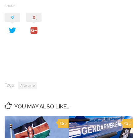
SHARE
0
0
Tags:
A la une
YOU MAY ALSO LIKE...
0
0