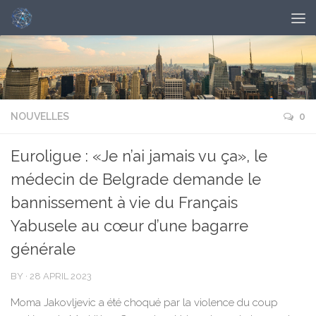
NOUVELLES
0
Euroligue : «Je n’ai jamais vu ça», le
médecin de Belgrade demande le
bannissement à vie du Français
Yabusele au cœur d’une bagarre
générale
BY
·
28 APRIL 2023
Moma Jakovljevic a été choqué par la violence du coup