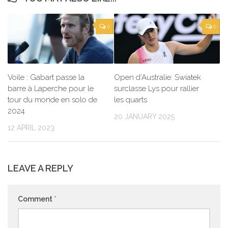
0
0
Voile : Gabart passe la
Open d’Australie: Swiatek
barre à Laperche pour le
surclasse Lys pour rallier
tour du monde en solo de
les quarts
2024
20 JANUARY 2025
12 APRIL 2023
LEAVE A REPLY
Comment
*