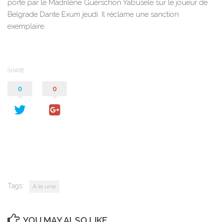
porté par le Madrilène Guerschon Yabusele sur le joueur de
Belgrade Dante Exum jeudi. Il réclame une sanction
exemplaire.
SHARE
0
0
Tags:
A la une
YOU MAY ALSO LIKE...