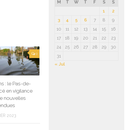
M
T
W
T
F
S
S
1
2
3
4
5
6
7
8
9
10
11
12
13
14
15
16
17
18
19
20
21
22
23
24
25
26
27
28
29
30
0
31
« Jul
s : le Pas-de-
cé en vigilance
e nouvelles
tendues
ER 2023