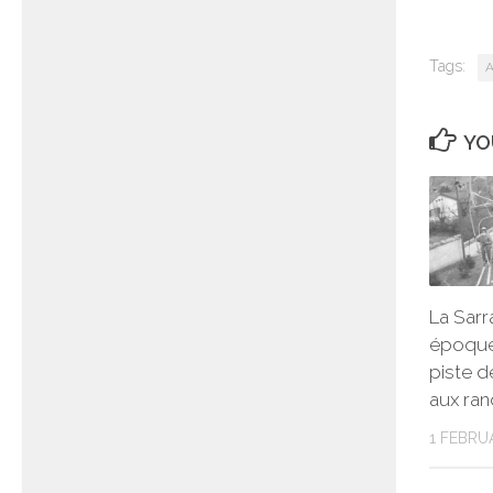
Tags:
A
YO
La Sarr
époque
piste d
aux ra
1 FEBRU