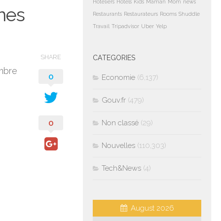
Hoteliers
Hotels
Kids
Maman
Mom
news
nes
Restaurants
Restaurateurs
Rooms
Shuddle
Travail
Tripadvisor
Uber
Yelp
SHARE
CATEGORIES
ambre
0
Economie
(6,137)
Gouv.fr
(479)
0
Non classé
(29)
Nouvelles
(110,303)
Tech&News
(4)
August 2026