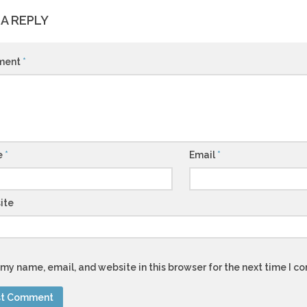
 A REPLY
ment
*
e
*
Email
*
ite
my name, email, and website in this browser for the next time I 