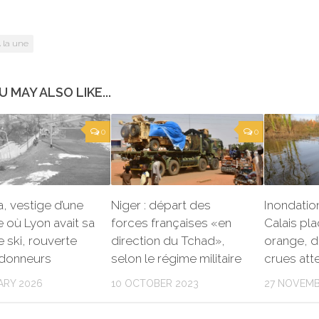
 la une
U MAY ALSO LIKE...
0
0
a, vestige d’une
Niger : départ des
Inondation
 où Lyon avait sa
forces françaises «en
Calais pla
e ski, rouverte
direction du Tchad»,
orange, d
ndonneurs
selon le régime militaire
crues at
ARY 2026
10 OCTOBER 2023
27 NOVEMB