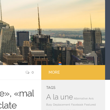
0
MORE
TAGS
e», «mal
A la une
Alternative
Avis
clate
Busy
Deplacement
Facebook
Featured