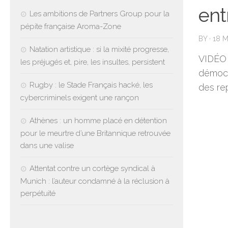
ent
Les ambitions de Partners Group pour la
pépite française Aroma-Zone
BY
·
18 
Natation artistique : si la mixité progresse,
VIDÉO 
les préjugés et, pire, les insultes, persistent
démocr
Rugby : le Stade Français hacké, les
des rep
cybercriminels exigent une rançon
Athènes : un homme placé en détention
pour le meurtre d’une Britannique retrouvée
dans une valise
Attentat contre un cortège syndical à
Munich : l’auteur condamné à la réclusion à
perpétuité