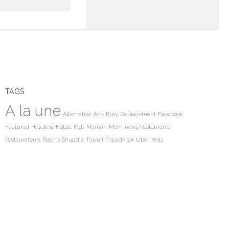
TAGS
A la une
Alternative
Avis
Busy
Deplacement
Facebook
Featured
Hoteliers
Hotels
Kids
Maman
Mom
news
Restaurants
Restaurateurs
Rooms
Shuddle
Travail
Tripadvisor
Uber
Yelp