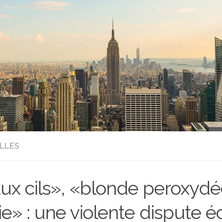
LLES
ux cils», «blonde peroxydé
ie» : une violente dispute é