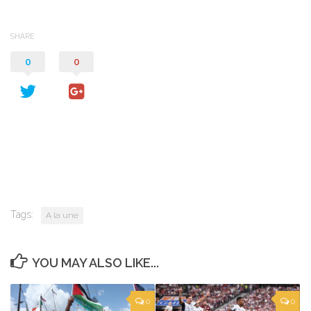
SHARE
0
0
Tags:
A la une
YOU MAY ALSO LIKE...
0
0