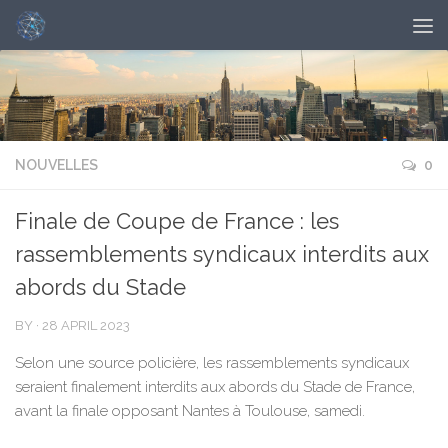
NOUVELLES
0
Finale de Coupe de France : les
rassemblements syndicaux interdits aux
abords du Stade
BY
·
28 APRIL 2023
Selon une source policière, les rassemblements syndicaux
seraient finalement interdits aux abords du Stade de France,
avant la finale opposant Nantes à Toulouse, samedi.