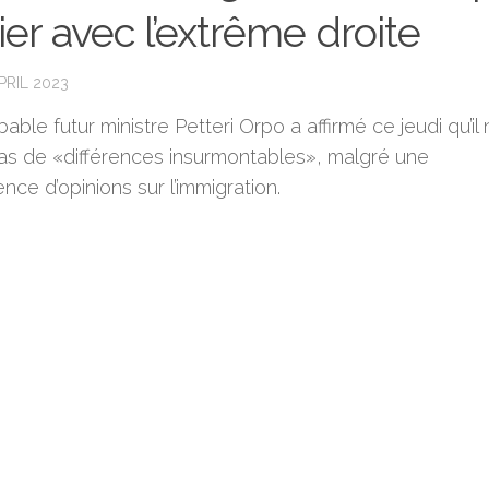
llier avec l’extrême droite
PRIL 2023
able futur ministre Petteri Orpo a affirmé ce jeudi qu’il 
pas de «différences insurmontables», malgré une
nce d’opinions sur l’immigration.