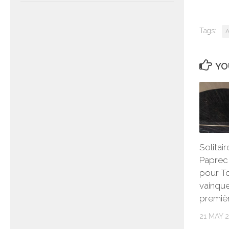
Tags:
A
YO
Solitai
Paprec 
pour T
vainque
premiè
21 MAY 