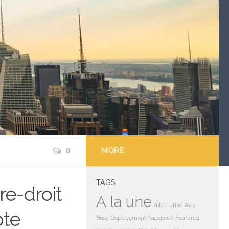
0
MORE
TAGS
re-droit
A la une
Alternative
Avis
pte
Busy
Deplacement
Facebook
Featured