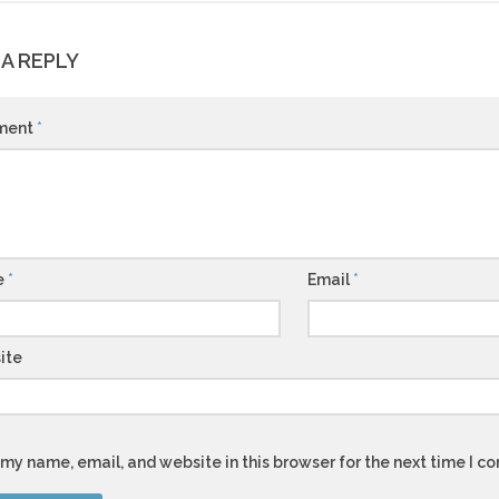
 A REPLY
ment
*
e
*
Email
*
ite
my name, email, and website in this browser for the next time I 