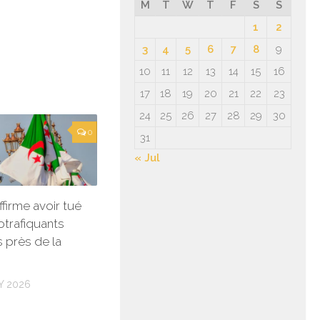
M
T
W
T
F
S
S
1
2
3
4
5
6
7
8
9
10
11
12
13
14
15
16
17
18
19
20
21
22
23
24
25
26
27
28
29
30
0
31
« Jul
affirme avoir tué
otrafiquants
 près de la
Y 2026