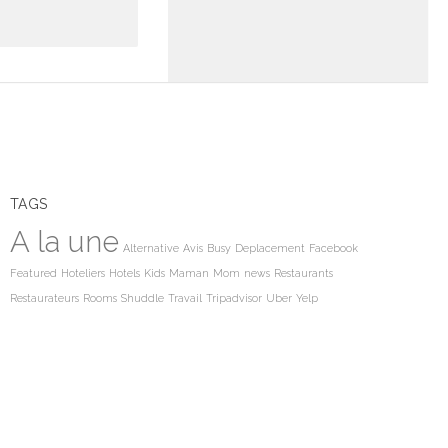
TAGS
A la une
Alternative
Avis
Busy
Deplacement
Facebook
Featured
Hoteliers
Hotels
Kids
Maman
Mom
news
Restaurants
Restaurateurs
Rooms
Shuddle
Travail
Tripadvisor
Uber
Yelp