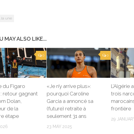
 la une
U MAY ALSO LIKE...
0
0
re du Figaro
«Je n’y arrive plus»:
L’Algérie 
: retour gagnant
pourquoi Caroline
trois narc
om Dolan,
Garcia a annoncé sa
marocains
ur de la
(future) retraite à
frontière
re étape
seulement 31 ans
29 JANUAR
2026
23 MAY 2025