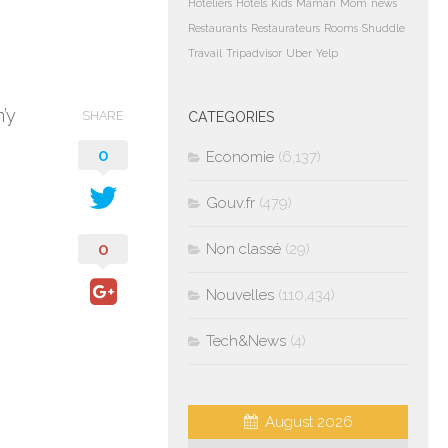
Hoteliers
Hotels
Kids
Maman
Mom
news
Restaurants
Restaurateurs
Rooms
Shuddle
Travail
Tripadvisor
Uber
Yelp
n’y
SHARE
CATEGORIES
0
Economie
(6,137)
Gouv.fr
(479)
0
Non classé
(29)
Nouvelles
(110,434)
Tech&News
(4)
August 2026