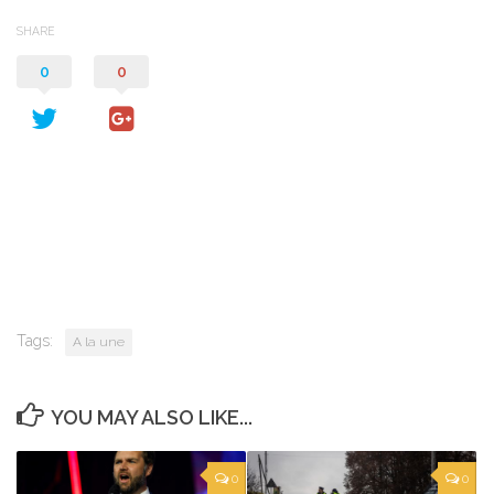
SHARE
0
0
Tags:
A la une
YOU MAY ALSO LIKE...
0
0