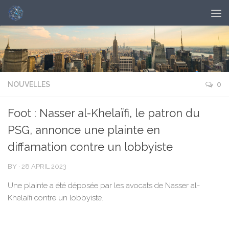
NOUVELLES
0
Foot : Nasser al-Khelaïfi, le patron du
PSG, annonce une plainte en
diffamation contre un lobbyiste
BY
·
28 APRIL 2023
Une plainte a été déposée par les avocats de Nasser al-
Khelaïfi contre un lobbyiste.