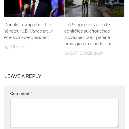
Donald Trump choisit le
La Pologne instaure des
sénateur J.D. Vance pour
contrôles aux frontières
être son vice-président
slovaques pour parer à
l’immigration clandestine
15 JULY 2024
25 SEPTEMBER 2023
LEAVE A REPLY
Comment
*