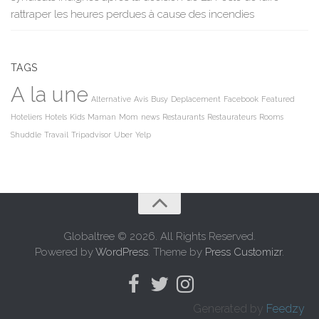
rattraper les heures perdues à cause des incendies
TAGS
A la une
Alternative
Avis
Busy
Deplacement
Facebook
Featured
Hoteliers
Hotels
Kids
Maman
Mom
news
Restaurants
Restaurateurs
Rooms
Shuddle
Travail
Tripadvisor
Uber
Yelp
Globaltree © 2026. All Rights Reserved.
Powered by
WordPress
. Theme by
Press Customizr
.
Generated by
Feedzy