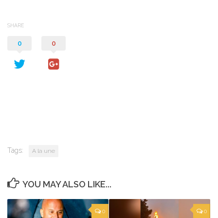
SHARE
0
0
Tags:
A la une
YOU MAY ALSO LIKE...
0
0