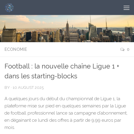
ECONOMIE
0
Football : la nouvelle chaîne Ligue 1 +
dans les starting-blocks
BY
·
10 AUGUST 2025
A quelques jours du début du championnat de Ligue 1, la
plateforme mise sur pied en quelques semaines par la Ligue
de football professionnel lance sa campagne d’abonnement,
en dégainant ce lundi des offres à partir de 9,99 euros par
mois.