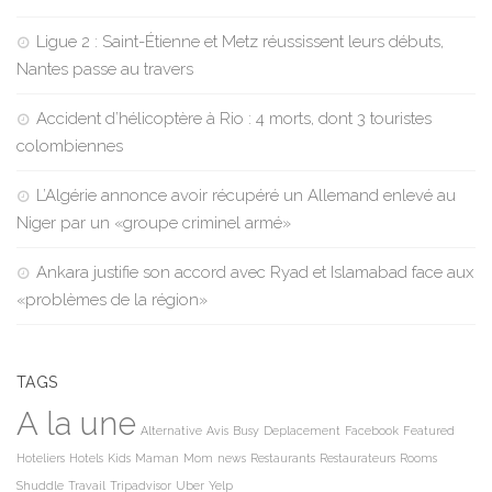
Ligue 2 : Saint-Étienne et Metz réussissent leurs débuts,
Nantes passe au travers
Accident d’hélicoptère à Rio : 4 morts, dont 3 touristes
colombiennes
L’Algérie annonce avoir récupéré un Allemand enlevé au
Niger par un «groupe criminel armé»
Ankara justifie son accord avec Ryad et Islamabad face aux
«problèmes de la région»
TAGS
A la une
Alternative
Avis
Busy
Deplacement
Facebook
Featured
Hoteliers
Hotels
Kids
Maman
Mom
news
Restaurants
Restaurateurs
Rooms
Shuddle
Travail
Tripadvisor
Uber
Yelp