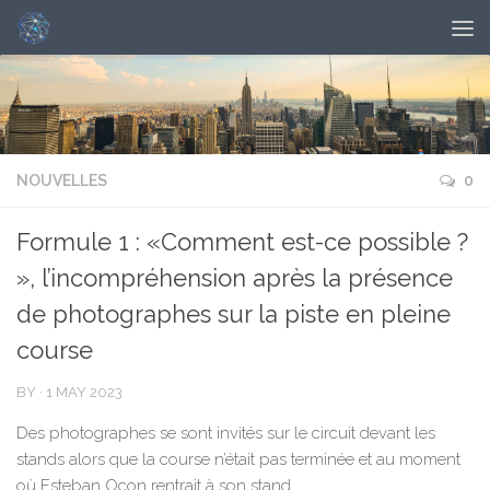
NOUVELLES
0
Formule 1 : «Comment est-ce possible ?
», l’incompréhension après la présence
de photographes sur la piste en pleine
course
BY
·
1 MAY 2023
Des photographes se sont invités sur le circuit devant les
stands alors que la course n’était pas terminée et au moment
où Esteban Ocon rentrait à son stand.