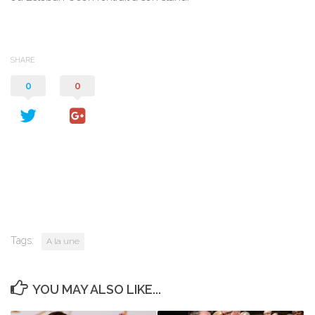
SHARE
0
0
Tags:
A la une
YOU MAY ALSO LIKE...