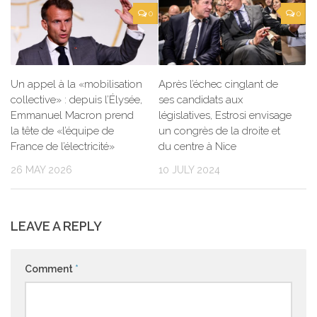
0
0
Un appel à la «mobilisation
Après l’échec cinglant de
collective» : depuis l’Élysée,
ses candidats aux
Emmanuel Macron prend
législatives, Estrosi envisage
la tête de «l’équipe de
un congrès de la droite et
France de l’électricité»
du centre à Nice
26 MAY 2026
10 JULY 2024
LEAVE A REPLY
Comment
*