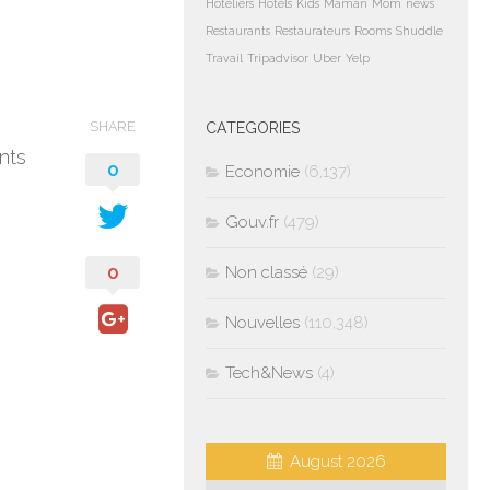
Hoteliers
Hotels
Kids
Maman
Mom
news
Restaurants
Restaurateurs
Rooms
Shuddle
Travail
Tripadvisor
Uber
Yelp
SHARE
CATEGORIES
nts
0
Economie
(6,137)
Gouv.fr
(479)
0
Non classé
(29)
Nouvelles
(110,348)
Tech&News
(4)
August 2026