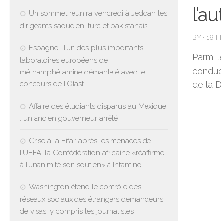
l’a
Un sommet réunira vendredi à Jeddah les
dirigeants saoudien, turc et pakistanais
BY
·
18 
Espagne : l’un des plus importants
Parmi l
laboratoires européens de
conduc
méthamphétamine démantelé avec le
concours de l’Ofast
de la 
Affaire des étudiants disparus au Mexique
: un ancien gouverneur arrêté
Crise à la Fifa : après les menaces de
l’UEFA, la Confédération africaine «réaffirme
à l’unanimité son soutien» à Infantino
Washington étend le contrôle des
réseaux sociaux des étrangers demandeurs
de visas, y compris les journalistes