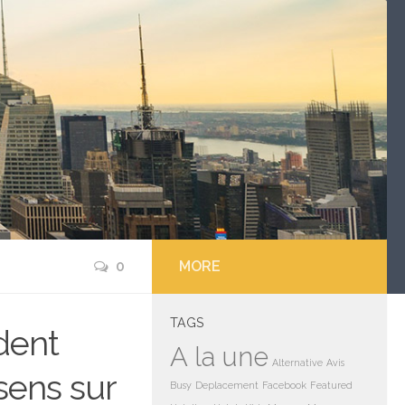
0
MORE
TAGS
dent
A la une
Alternative
Avis
sens sur
Busy
Deplacement
Facebook
Featured