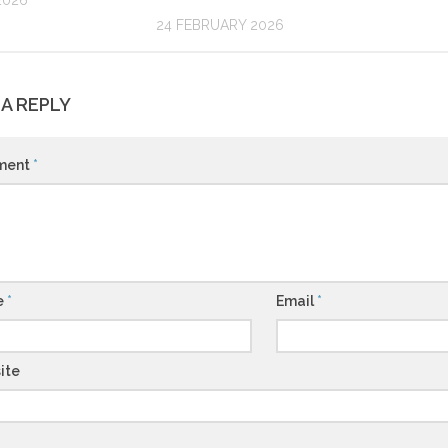
2026
24 FEBRUARY 2026
 A REPLY
ment
*
e
*
Email
*
ite