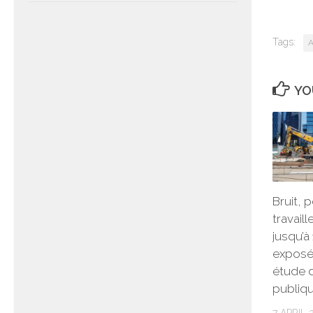
Tags:
A
YO
Bruit, 
travail
jusqu’à 
exposé
étude 
publiq