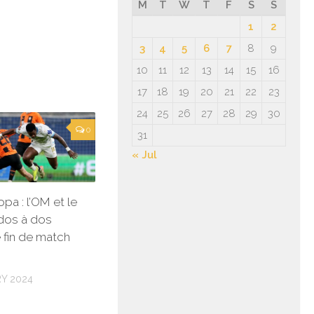
M
T
W
T
F
S
S
1
2
3
4
5
6
7
8
9
10
11
12
13
14
15
16
17
18
19
20
21
22
23
24
25
26
27
28
29
30
0
31
« Jul
pa : l’OM et le
dos à dos
 fin de match
RY 2024