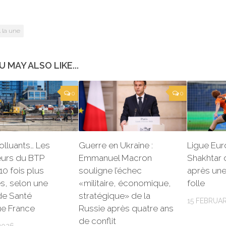
 la une
U MAY ALSO LIKE...
0
0
polluants… Les
Guerre en Ukraine :
Ligue Euro
leurs du BTP
Emmanuel Macron
Shakhtar 
10 fois plus
souligne l’échec
après une
s, selon une
«militaire, économique,
folle
de Santé
stratégique» de la
15 FEBRUA
ue France
Russie après quatre ans
de conflit