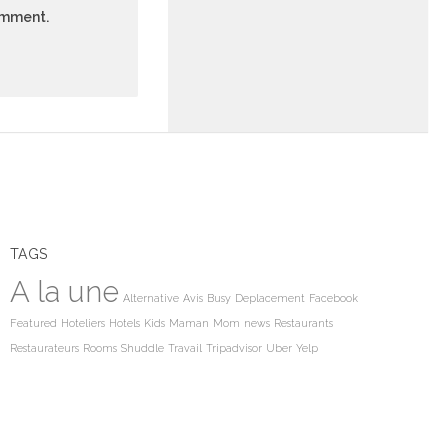
comment.
TAGS
A la une
Alternative
Avis
Busy
Deplacement
Facebook
Featured
Hoteliers
Hotels
Kids
Maman
Mom
news
Restaurants
Restaurateurs
Rooms
Shuddle
Travail
Tripadvisor
Uber
Yelp