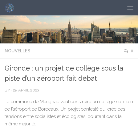
NOUVELLES
0
Gironde : un projet de collège sous la
piste d’un aéroport fait débat
BY
·
25 APRIL 2023
La commune de Mérignac veut construire un collège non loin
de l’aéroport de Bordeaux. Un projet contesté qui crée des
tensions entre socialistes et écologistes, pourtant dans la
même majorité.