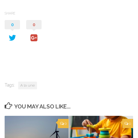
SHARE
0
0
Tags:
A la une
YOU MAY ALSO LIKE...
0
0