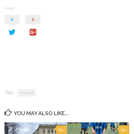
SHARE
0
0
Tags:
A la une
YOU MAY ALSO LIKE...
0
0