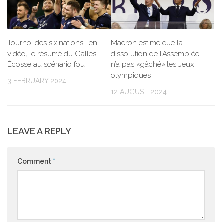
Tournoi des six nations : en
Macron estime que la
vidéo, le résumé du Galles-
dissolution de l’Assemblée
Écosse au scénario fou
n’a pas «gâché» les Jeux
olympiques
3 FEBRUARY 2024
12 AUGUST 2024
LEAVE A REPLY
Comment
*