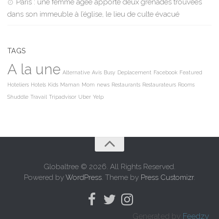
Paris : une femme âgée apporte deux grenades trouvées
dans son immeuble à l’église, le lieu de culte évacué
TAGS
A la une
Alternative
Avis
Busy
Deplacement
Facebook
Featured
Hoteliers
Hotels
Kids
Maman
Mom
news
Restaurants
Restaurateurs
Rooms
Shuddle
Travail
Tripadvisor
Uber
Yelp
Globaltree © 2026. All Rights Reserved.
Powered by
WordPress
. Theme by
Press Customizr
.
Generated by
Feedzy