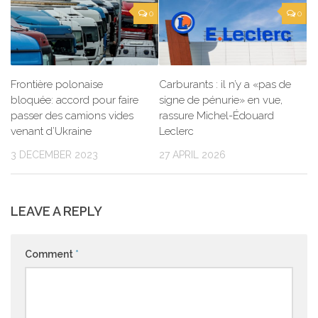
0
0
Frontière polonaise
Carburants : il n’y a «pas de
bloquée: accord pour faire
signe de pénurie» en vue,
passer des camions vides
rassure Michel-Édouard
venant d’Ukraine
Leclerc
3 DECEMBER 2023
27 APRIL 2026
LEAVE A REPLY
Comment
*