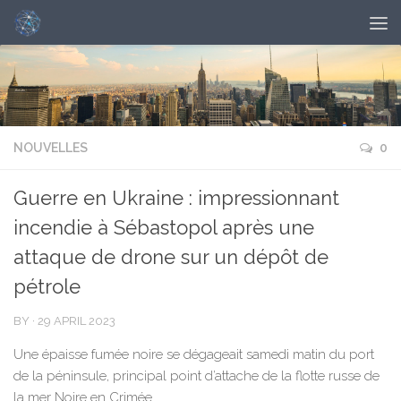
NOUVELLES
0
Guerre en Ukraine : impressionnant
incendie à Sébastopol après une
attaque de drone sur un dépôt de
pétrole
BY
·
29 APRIL 2023
Une épaisse fumée noire se dégageait samedi matin du port
de la péninsule, principal point d’attache de la flotte russe de
la mer Noire en Crimée.