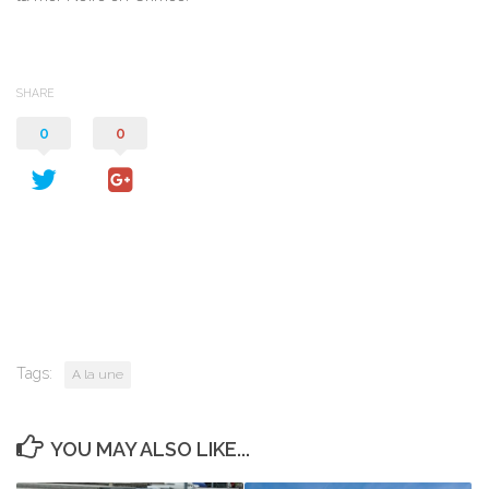
SHARE
0
0
Tags:
A la une
YOU MAY ALSO LIKE...