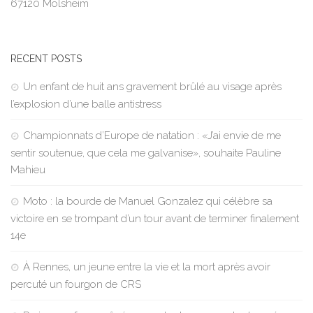
67120 Molsheim
RECENT POSTS
Un enfant de huit ans gravement brûlé au visage après
l’explosion d’une balle antistress
Championnats d’Europe de natation : «J’ai envie de me
sentir soutenue, que cela me galvanise», souhaite Pauline
Mahieu
Moto : la bourde de Manuel Gonzalez qui célèbre sa
victoire en se trompant d’un tour avant de terminer finalement
14e
À Rennes, un jeune entre la vie et la mort après avoir
percuté un fourgon de CRS