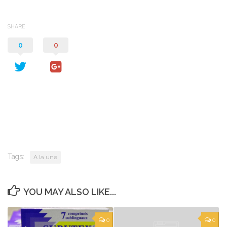
SHARE
0
0
Tags:
A la une
YOU MAY ALSO LIKE...
0
0