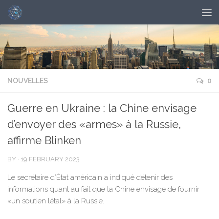
NOUVELLES
0
Guerre en Ukraine : la Chine envisage
d’envoyer des «armes» à la Russie,
affirme Blinken
BY
·
19 FEBRUARY 2023
Le secrétaire d’État américain a indiqué détenir des
informations quant au fait que la Chine envisage de fournir
«un soutien létal» à la Russie.