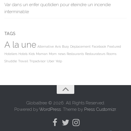
Var dans un enfer quotidien pour éteindre un incendie
interminable
TAGS
A la une
Alternative
Avis
Busy
Deplacement
Facebook
Featured
Hoteliers
Hotels
Kids
Maman
Mom
news
Restaurants
Restaurateurs
Rooms
Shuddle
Travail
Tripadvisor
Uber
Yelp
Globaltree © 2026. All Rights Reserved.
Powered by
WordPress
. Theme by
Press Customizr
.