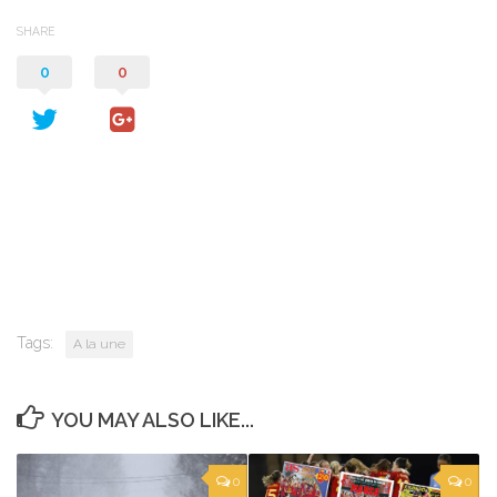
SHARE
0
0
Tags:
A la une
YOU MAY ALSO LIKE...
0
0