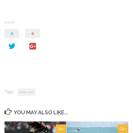
SHARE
0
0
Tags:
A la une
YOU MAY ALSO LIKE...
0
0