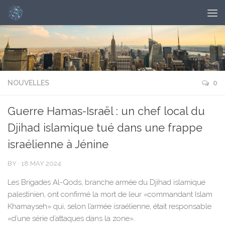
NOUVELLES
0
Guerre Hamas-Israël : un chef local du
Djihad islamique tué dans une frappe
israélienne à Jénine
BY
·
18 MAY 2024
Les Brigades Al-Qods, branche armée du Djihad islamique
palestinien, ont confirmé la mort de leur «commandant Islam
Khamayseh» qui, selon l’armée israélienne, était responsable
«d’une série d’attaques dans la zone».