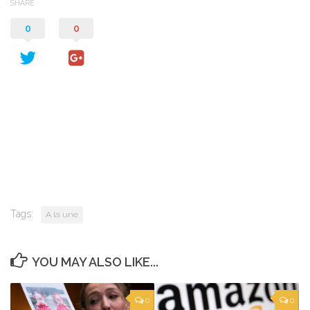
SHARE
0
0
Tags:
A la une
YOU MAY ALSO LIKE...
0
0