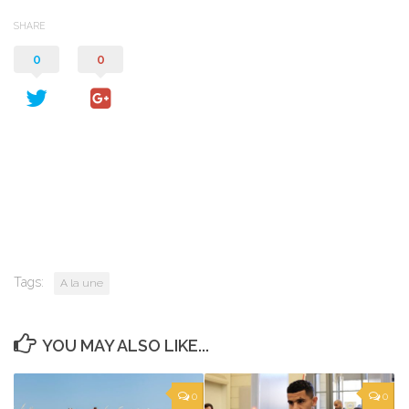
SHARE
0
0
Tags:
A la une
YOU MAY ALSO LIKE...
0
0