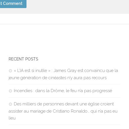
RECENT POSTS
« L’IA est si inutile » : James Gray est convaincu que la
jeune génération de cinéastes n’y aura pas recours
Incendies : dans la Drôme, le feu n’a pas progressé
Des milliers de personnes devant une église croient
assister au mariage de Cristiano Ronaldo… qui n’a pas eu
lieu