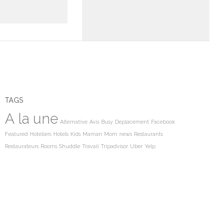
TAGS
A la une
Alternative
Avis
Busy
Deplacement
Facebook
Featured
Hoteliers
Hotels
Kids
Maman
Mom
news
Restaurants
Restaurateurs
Rooms
Shuddle
Travail
Tripadvisor
Uber
Yelp