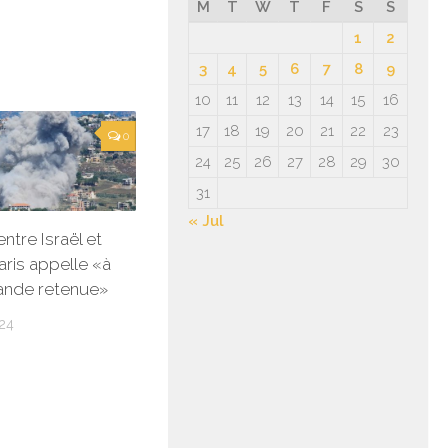
M
T
W
T
F
S
S
1
2
3
4
5
6
7
8
9
10
11
12
13
14
15
16
17
18
19
20
21
22
23
0
24
25
26
27
28
29
30
31
« Jul
ntre Israël et
Paris appelle «à
rande retenue»
24