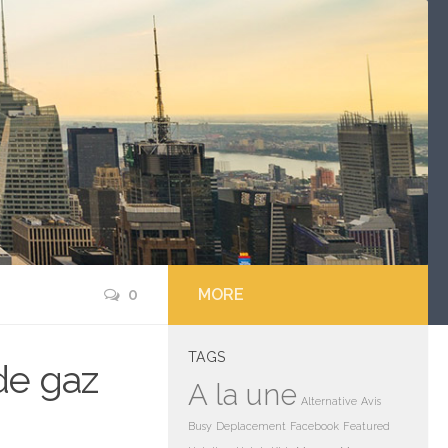
0
MORE
TAGS
 de gaz
A la une
Alternative
Avis
Busy
Deplacement
Facebook
Featured