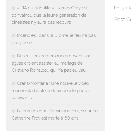
« L’IA est si inutile » : James Gray est
BY
·
30 A
convaincu que la jeune génération de
Post C
cinéastes n’y aura pas recours
Incendies : dans la Drôme, le feu n’a pas
progressé
Des milliers de personnes devant une
église croient assister au mariage de
Cristiano Ronaldo… qui n’a pas eu lieu
Crans-Montana : une nouvelle vidéo
montre «la boule de feu» décrite par les
survivants
La comédienne Dominique Frot, sœur de
Catherine Frot, est morte à 68 ans