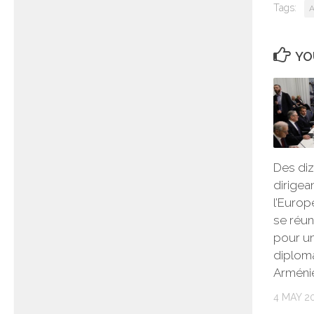
Tags:
A
YO
Des diz
dirigea
l’Europ
se réun
pour u
diplom
Arméni
4 MAY 2