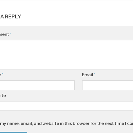
 A REPLY
ment
*
e
*
Email
*
ite
my name, email, and website in this browser for the next time I 