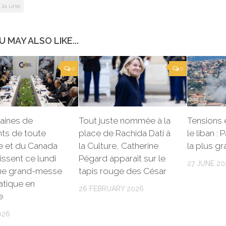
 la une
U MAY ALSO LIKE...
0
0
aines de
Tout juste nommée à la
Tensions e
nts de toute
place de Rachida Dati à
le liban : 
e et du Canada
la Culture, Catherine
la plus g
issent ce lundi
Pégard apparaît sur le
27 JUNE 20
ne grand-messe
tapis rouge des César
atique en
26 FEBRUARY 2026
e
026