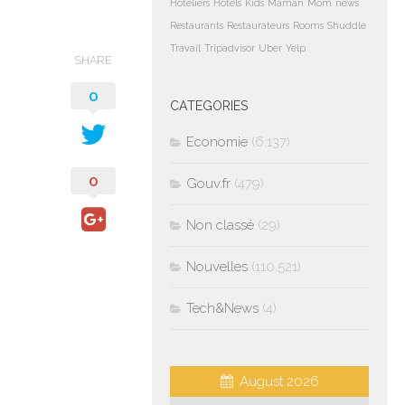
Hoteliers
Hotels
Kids
Maman
Mom
news
Restaurants
Restaurateurs
Rooms
Shuddle
Travail
Tripadvisor
Uber
Yelp
SHARE
0
CATEGORIES
Economie
(6,137)
0
Gouv.fr
(479)
Non classé
(29)
Nouvelles
(110,521)
Tech&News
(4)
August 2026