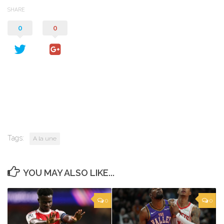
SHARE
0
0
Tags:
A la une
YOU MAY ALSO LIKE...
0
0