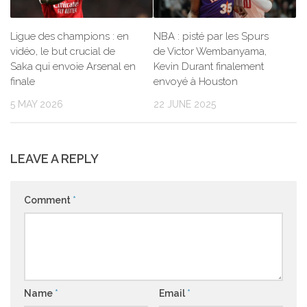
Ligue des champions : en
NBA : pisté par les Spurs
vidéo, le but crucial de
de Victor Wembanyama,
Saka qui envoie Arsenal en
Kevin Durant finalement
finale
envoyé à Houston
5 MAY 2026
22 JUNE 2025
LEAVE A REPLY
Comment
*
Name
*
Email
*