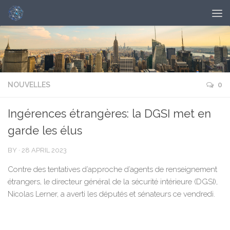
NOUVELLES
0
Ingérences étrangères: la DGSI met en
garde les élus
BY
·
28 APRIL 2023
Contre des tentatives d’approche d’agents de renseignement
étrangers, le directeur général de la sécurité intérieure (DGSI),
Nicolas Lerner, a averti les députés et sénateurs ce vendredi.