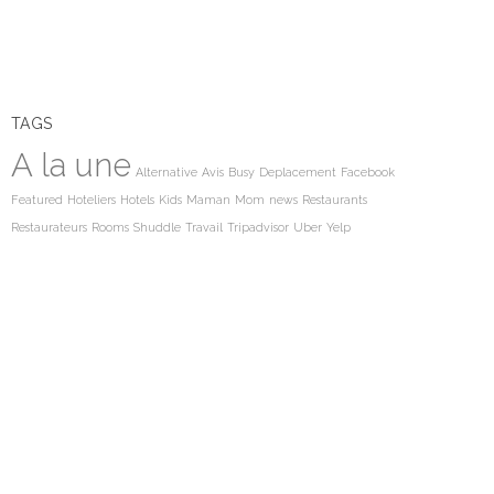
TAGS
A la une
Alternative
Avis
Busy
Deplacement
Facebook
Featured
Hoteliers
Hotels
Kids
Maman
Mom
news
Restaurants
Restaurateurs
Rooms
Shuddle
Travail
Tripadvisor
Uber
Yelp