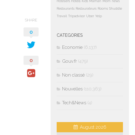
Hoteliers
Hotels
Kids
Maman
Mom
news
Restaurants
Restaurateurs
Rooms
Shuddle
Travail
Tripadvisor
Uber
Yelp
SHARE
0
CATEGORIES
Economie
(6,137)
0
Gouv.fr
(479)
Non classé
(29)
Nouvelles
(110,363)
Tech&News
(4)
August 2026