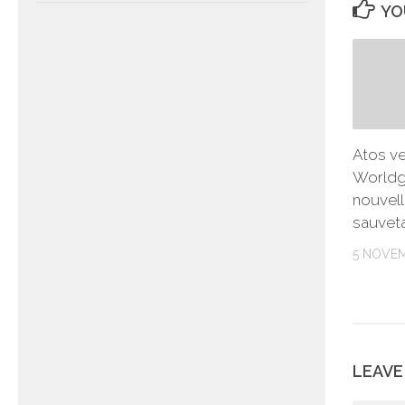
YO
Atos ven
Worldgr
nouvell
sauvet
5 NOVE
LEAVE