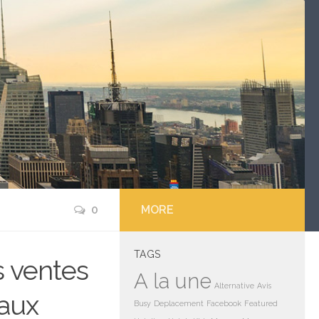
0
MORE
TAGS
s ventes
A la une
Alternative
Avis
vaux
Busy
Deplacement
Facebook
Featured