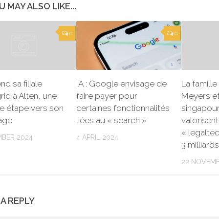
U MAY ALSO LIKE...
0
0
d sa filiale
IA : Google envisage de
La famill
id à Alten, une
faire payer pour
Meyers et
e étape vers son
certaines fonctionnalités
singapour
age
liées au « search »
valorisent
« legalte
MBER 2024
4 APRIL 2024
3 milliards
22 NOVEMB
 A REPLY