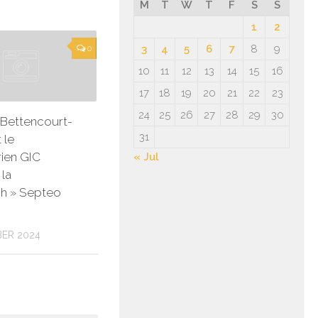
M
T
W
T
F
S
S
1
2
3
4
5
6
7
8
9
0
10
11
12
13
14
15
16
17
18
19
20
21
22
23
24
25
26
27
28
29
30
e Bettencourt-
31
 le
ien GIC
« Jul
 la
ch » Septeo
ER 2024