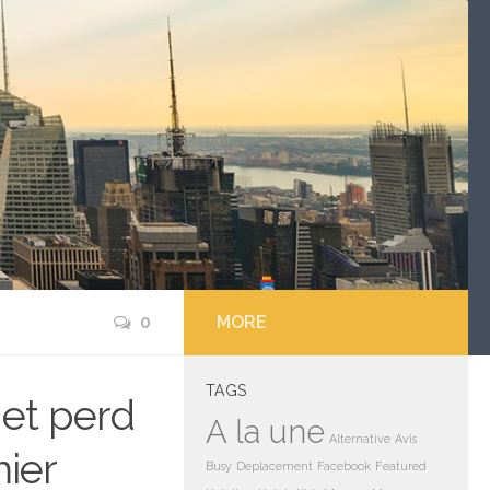
0
MORE
TAGS
r et perd
A la une
Alternative
Avis
mier
Busy
Deplacement
Facebook
Featured