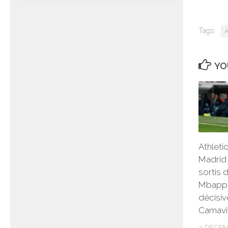
Tags:
A
YO
Athleti
Madrid 
sortis 
Mbappé
décisiv
Camavi