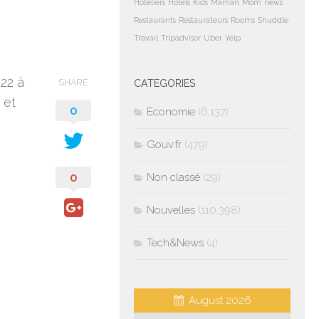
Hoteliers
Hotels
Kids
Maman
Mom
news
Restaurants
Restaurateurs
Rooms
Shuddle
Travail
Tripadvisor
Uber
Yelp
022 à
SHARE
CATEGORIES
 et
0
Economie
(6,137)
Gouv.fr
(479)
0
Non classé
(29)
Nouvelles
(110,398)
Tech&News
(4)
August 2026