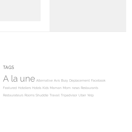
TAGS
A la une
Alternative
Avis
Busy
Deplacement
Facebook
Featured
Hoteliers
Hotels
Kids
Maman
Mom
news
Restaurants
Restaurateurs
Rooms
Shuddle
Travail
Tripadvisor
Uber
Yelp