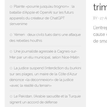
tri
Plainte «pourrie jusqu’au trognon» : la
bataille d’Apple et OpenAI sur les futurs
appareils du créateur de ChatGPT
BY
·
27 A
s’envenime
L’entre
cause 
Yémen : deux civils tués dans une attaque
des rebelles houthis
de sma
Une journaliste agressée à Cagnes-sur-
Mer par un élu municipal, selon Nice-Matin
La justice suspend l’interdiction du burkini
sur ses plages, un maire de la Côte d’Azur
dénonce «la déconnexion» de la justice
«avec la réalité du terrain»
Le Pakistan, l’Arabie saoudite et la Turquie
signent un accord de défense