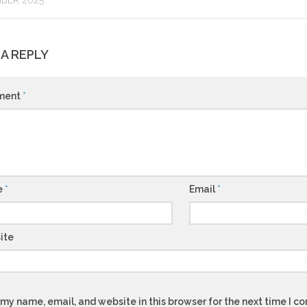
BER 2025
 A REPLY
ment
*
e
*
Email
*
ite
my name, email, and website in this browser for the next time I 