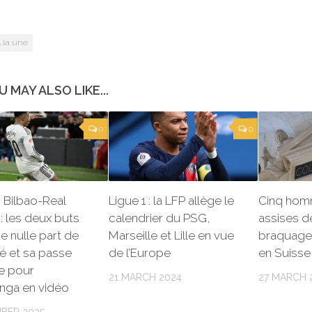
 la une
U MAY ALSO LIKE...
0
0
c Bilbao-Real
Ligue 1 : la LFP allège le
Cinq hom
: les deux buts
calendrier du PSG,
assises d
de nulle part de
Marseille et Lille en vue
braquage
 et sa passe
de l’Europe
en Suisse
e pour
21 MARCH 2024
27 MARCH 
nga en vidéo