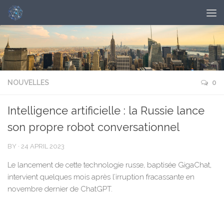
NOUVELLES
0
Intelligence artificielle : la Russie lance
son propre robot conversationnel
BY
·
24 APRIL 2023
Le lancement de cette technologie russe, baptisée GigaChat,
intervient quelques mois après l’irruption fracassante en
novembre dernier de ChatGPT.