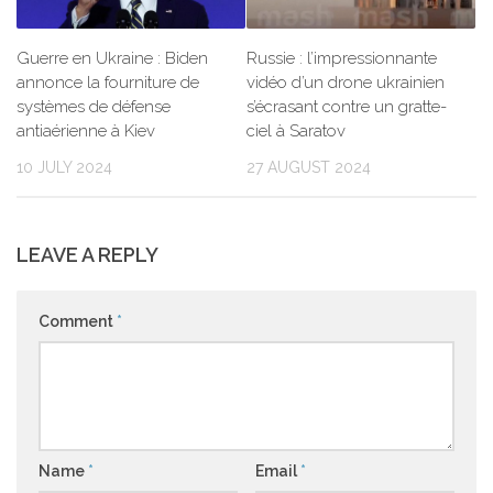
Guerre en Ukraine : Biden
Russie : l’impressionnante
annonce la fourniture de
vidéo d’un drone ukrainien
systèmes de défense
s’écrasant contre un gratte-
antiaérienne à Kiev
ciel à Saratov
10 JULY 2024
27 AUGUST 2024
LEAVE A REPLY
Comment
*
Name
*
Email
*