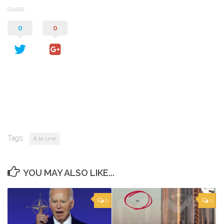
SHARE
0
0
Tags:
A la une
YOU MAY ALSO LIKE...
0
0