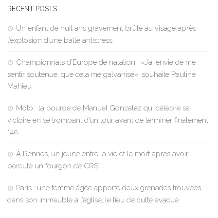
RECENT POSTS
Un enfant de huit ans gravement brûlé au visage après
l’explosion d’une balle antistress
Championnats d’Europe de natation : «J’ai envie de me
sentir soutenue, que cela me galvanise», souhaite Pauline
Mahieu
Moto : la bourde de Manuel Gonzalez qui célèbre sa
victoire en se trompant d’un tour avant de terminer finalement
14e
À Rennes, un jeune entre la vie et la mort après avoir
percuté un fourgon de CRS
Paris : une femme âgée apporte deux grenades trouvées
dans son immeuble à l’église, le lieu de culte évacué