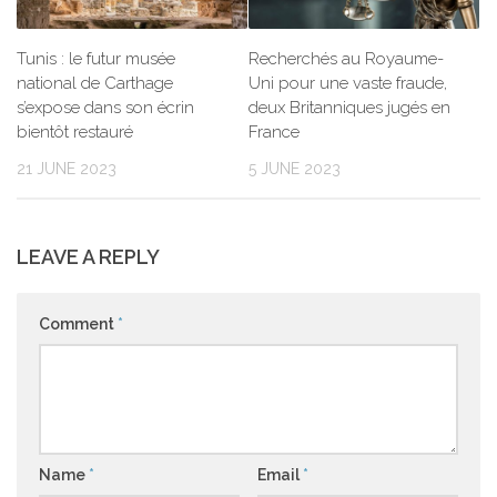
Tunis : le futur musée
Recherchés au Royaume-
national de Carthage
Uni pour une vaste fraude,
s’expose dans son écrin
deux Britanniques jugés en
bientôt restauré
France
21 JUNE 2023
5 JUNE 2023
LEAVE A REPLY
Comment
*
Name
*
Email
*