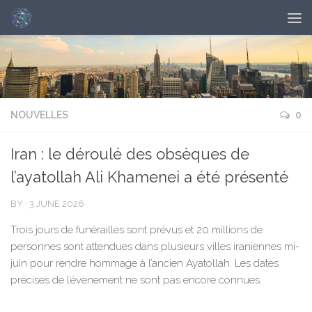
NOUVELLES
0
Iran : le déroulé des obsèques de
l’ayatollah Ali Khamenei a été présenté
BY
·
3 JUNE 2026
Trois jours de funérailles sont prévus et 20 millions de
personnes sont attendues dans plusieurs villes iraniennes mi-
juin pour rendre hommage à l’ancien Ayatollah. Les dates
précises de l’évènement ne sont pas encore connues.