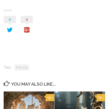
SHARE
0
0
Tags:
A la une
YOU MAY ALSO LIKE...
0
0