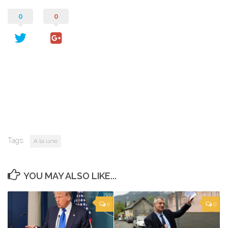
0
0
Tags:
A la une
YOU MAY ALSO LIKE...
0
0