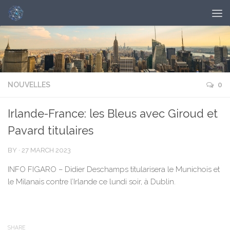
NOUVELLES
0
Irlande-France: les Bleus avec Giroud et
Pavard titulaires
BY
·
27 MARCH 2023
INFO FIGARO – Didier Deschamps titularisera le Munichois et
le Milanais contre l’Irlande ce lundi soir, à Dublin.
SHARE