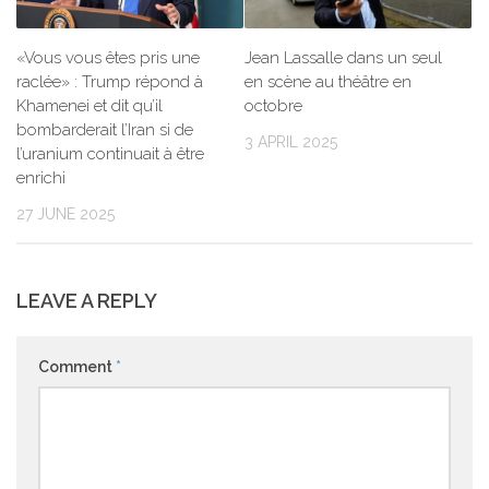
«Vous vous êtes pris une
Jean Lassalle dans un seul
raclée» : Trump répond à
en scène au théâtre en
Khamenei et dit qu’il
octobre
bombarderait l’Iran si de
3 APRIL 2025
l’uranium continuait à être
enrichi
27 JUNE 2025
LEAVE A REPLY
Comment
*