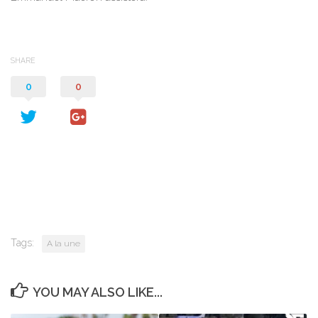
SHARE
0
0
Tags:
A la une
YOU MAY ALSO LIKE...