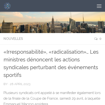
NOUVELLES
0
«Irresponsabilité», «radicalisation»… Les
ministres dénoncent les actions
syndicales perturbant des événements
sportifs
BY
·
28 APRIL 2023
Plusieurs syndicats ont appelé à se manifester également lors
de la finale de la Coupe de France, samedi 29 avril, à laquelle
Emmanuel Macron assistera.