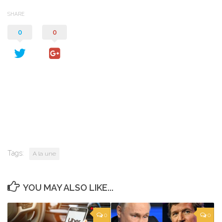
SHARE
0
0
Tags:
A la une
YOU MAY ALSO LIKE...
0
0