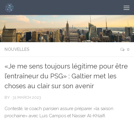
NOUVELLES
0
«Je me sens toujours légitime pour être
l’entraîneur du PSG» : Galtier met les
choses au clair sur son avenir
BY
·
31 MARCH 2023
Contesté, le coach parisien assure préparer «la saison
prochaine» avec Luis Campos et Nasser Al-Khlaïfi.