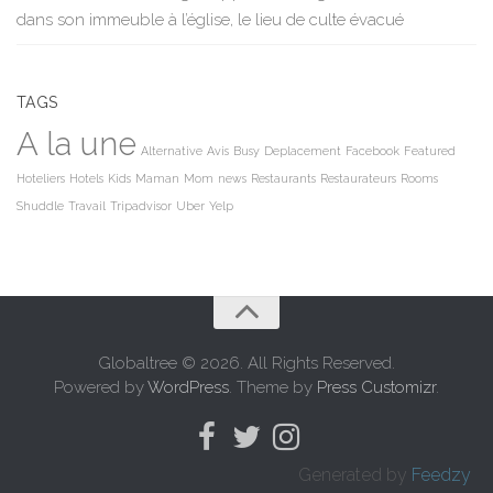
dans son immeuble à l’église, le lieu de culte évacué
TAGS
A la une
Alternative
Avis
Busy
Deplacement
Facebook
Featured
Hoteliers
Hotels
Kids
Maman
Mom
news
Restaurants
Restaurateurs
Rooms
Shuddle
Travail
Tripadvisor
Uber
Yelp
Globaltree © 2026. All Rights Reserved.
Powered by
WordPress
. Theme by
Press Customizr
.
Generated by
Feedzy