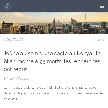
NOUVELLES
0
Jeûne au sein d’une secte au Kenya : le
bilan monte à 95 morts, les recherches
ont repris
BY
·
26 APRIL 2023
Le «massacre de la forêt de Shakahola» a plongé le pays
dans la stupeur, alors que le nombre de victimes ne cesse de
s’alourdir.