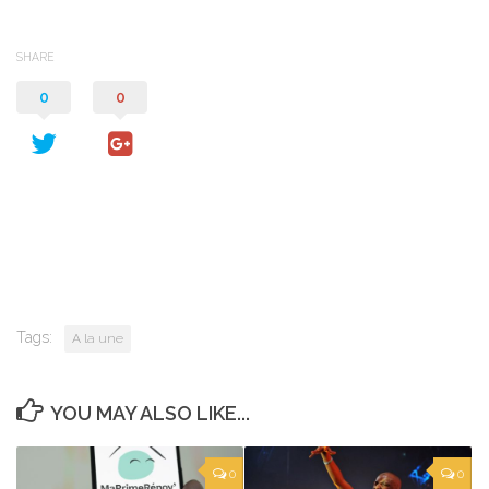
SHARE
0
0
Tags:
A la une
YOU MAY ALSO LIKE...
0
0