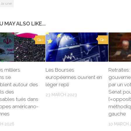
 la une
U MAY ALSO LIKE...
0
0
es milliers
Les Bourses
Retraites: 
ens se
européennes ouvrent en
gouverne
blent autour des
léger repli
par un vo
ls des
Sénat pou
23 MARCH 2023
sables tués dans
l’«opposit
appes américano-
méthodiq
ennes
gauche
H 2026
10 MARCH 