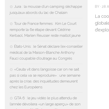
Jura : la mousse d’un camping s’échappe
BY
·
28 A
jusqu’aux abords du lac de Chalain
La coo
globale
Tour de France femmes : Kim Le Court
d’expl
remporte la 6e étape devant Cédrine
Kerbaol, Marlen Reusser reste maillot jaune
États-Unis : le Sénat déclare l’ex-conseiller
médical de la Maison-Blanche Anthony
Fauci coupable d’outrage au Congrès
«Ceuta vit dans l’angoisse car on ne sait
pas si cela va se reproduire» : une semaine
après la crise, des inquiétudes demeurent
chez les Européens
GTA 6 : le jeu vidéo le plus attendu de
l’année dévoilera «un large aperçu» de son