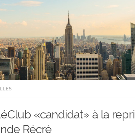
LLES
éClub «candidat» à la repr
nde Récré