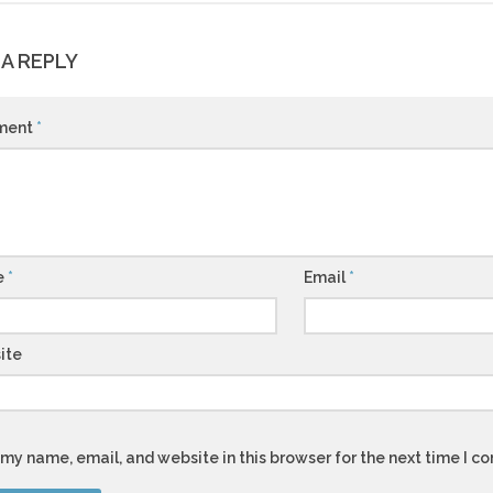
 A REPLY
ment
*
e
*
Email
*
ite
my name, email, and website in this browser for the next time I 