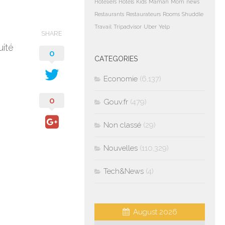
Hoteliers
Hotels
Kids
Maman
Mom
news
Restaurants
Restaurateurs
Rooms
Shuddle
Travail
Tripadvisor
Uber
Yelp
SHARE
uité
0
CATEGORIES
Economie
(6,137)
0
Gouv.fr
(479)
Non classé
(29)
Nouvelles
(110,329)
Tech&News
(4)
August 2026