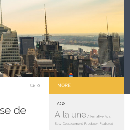
0
MORE
TAGS
ise de
A la une
Alternative
Avis
Busy
Deplacement
Facebook
Featured