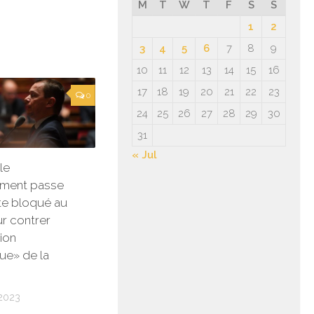
M
T
W
T
F
S
S
1
2
3
4
5
6
7
8
9
10
11
12
13
14
15
16
17
18
19
20
21
22
23
0
24
25
26
27
28
29
30
31
« Jul
le
ment passe
te bloqué au
r contrer
ion
ue» de la
2023