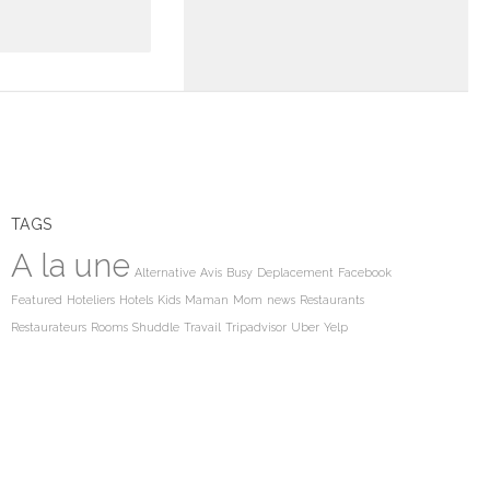
TAGS
A la une
Alternative
Avis
Busy
Deplacement
Facebook
Featured
Hoteliers
Hotels
Kids
Maman
Mom
news
Restaurants
Restaurateurs
Rooms
Shuddle
Travail
Tripadvisor
Uber
Yelp