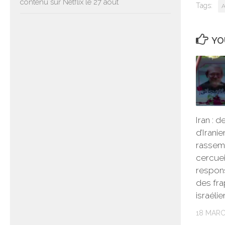
contenu sur Netflix le 27 août
Tags:
A
YO
Iran : d
d’Irani
rassem
cercuei
respon
des fr
israéli
18 MARC