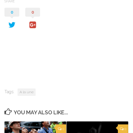
SHARE
0
0
Tags:
A la une
YOU MAY ALSO LIKE...
0
0