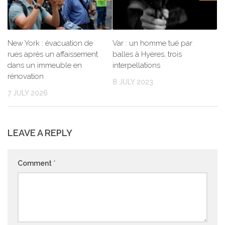
New York : évacuation de
Var : un homme tué par
rues après un affaissement
balles à Hyères, trois
dans un immeuble en
interpellations
rénovation
8 JULY 2023
7 JULY 2026
LEAVE A REPLY
Comment
*