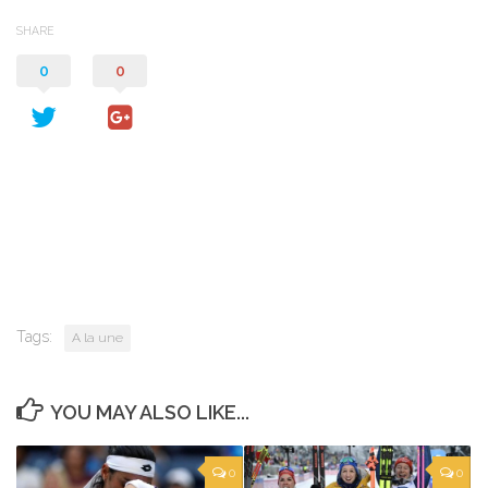
SHARE
0
0
Tags:
A la une
YOU MAY ALSO LIKE...
0
0