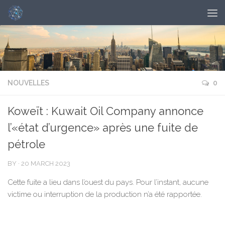
NOUVELLES
0
Koweït : Kuwait Oil Company annonce
l’«état d’urgence» après une fuite de
pétrole
BY
·
20 MARCH 2023
Cette fuite a lieu dans l’ouest du pays. Pour l’instant, aucune
victime ou interruption de la production n’a été rapportée.