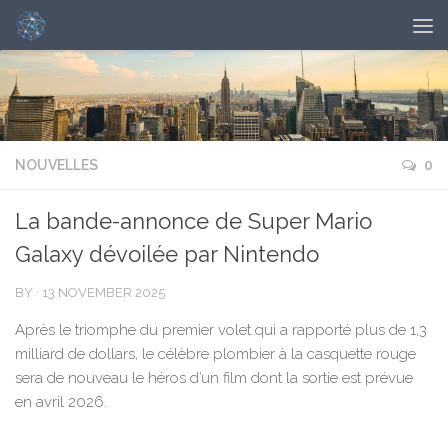
NOUVELLES
0
La bande-annonce de Super Mario
Galaxy dévoilée par Nintendo
BY
·
13 NOVEMBER 2025
Après le triomphe du premier volet qui a rapporté plus de 1,3
milliard de dollars, le célèbre plombier à la casquette rouge
sera de nouveau le héros d’un film dont la sortie est prévue
en avril 2026.