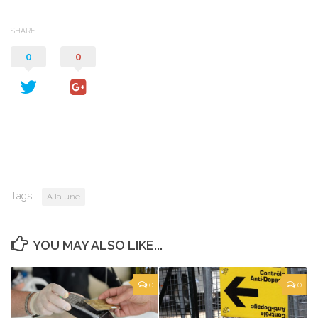
SHARE
0
0
Tags:
A la une
YOU MAY ALSO LIKE...
0
0