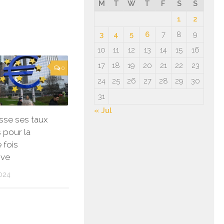
M
T
W
T
F
S
S
1
2
3
4
5
6
7
8
9
10
11
12
13
14
15
16
17
18
19
20
21
22
23
0
24
25
26
27
28
29
30
31
« Jul
isse ses taux
 pour la
 fois
ive
024