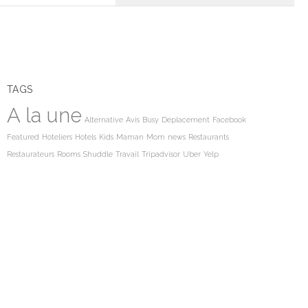
TAGS
A la une
Alternative
Avis
Busy
Deplacement
Facebook
Featured
Hoteliers
Hotels
Kids
Maman
Mom
news
Restaurants
Restaurateurs
Rooms
Shuddle
Travail
Tripadvisor
Uber
Yelp