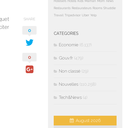
Hoteliers
Hotels
Kids
Maman
Mom
news
Restaurants
Restaurateurs
Rooms
Shuddle
Travail
Tripadvisor
Uber
Yelp
quet
SHARE
citer
0
CATEGORIES
Economie
(6,137)
0
Gouv.fr
(479)
Non classé
(29)
Nouvelles
(110,258)
Tech&News
(4)
August 2026