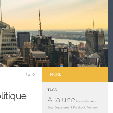
0
MORE
TAGS
litique
A la une
Alternative
Avis
Busy
Deplacement
Facebook
Featured