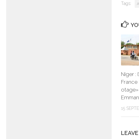
Tags:
A
YO
Niger :
France 
otage»,
Emmanu
15 SEPT
LEAVE