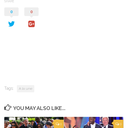
SHARE
0
0
Tags:
A la une
YOU MAY ALSO LIKE...
0
0