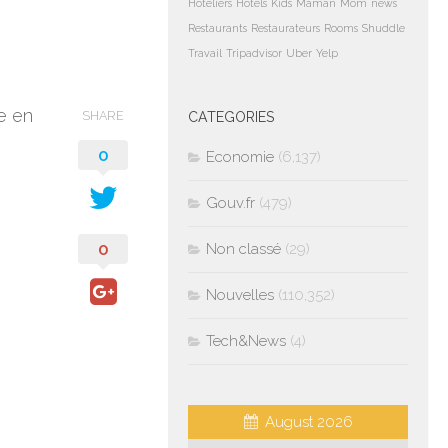
Hoteliers
Hotels
Kids
Maman
Mom
news
Restaurants
Restaurateurs
Rooms
Shuddle
Travail
Tripadvisor
Uber
Yelp
e en
SHARE
CATEGORIES
0
Economie
(6,137)
Gouv.fr
(479)
0
Non classé
(29)
Nouvelles
(110,352)
Tech&News
(4)
August 2026