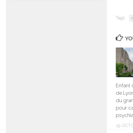
Tags:
A
YO
Enfant 
de Lyon
du gran
pour c
psychia
29 OCTO