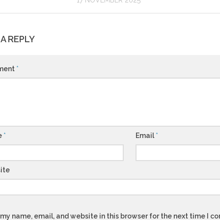
17 NOVEMBER 2025
 A REPLY
ment
*
e
*
Email
*
ite
my name, email, and website in this browser for the next time I 