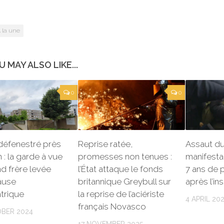
 la une
U MAY ALSO LIKE...
0
0
défenestré près
Reprise ratée,
Assaut du
 : la garde à vue
promesses non tenues :
manifest
d frère levée
l’État attaque le fonds
7 ans de p
ause
britannique Greybull sur
après l’in
trique
la reprise de l’aciériste
4 APRIL 20
français Novasco
BER 2024