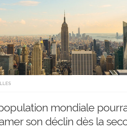
LLES
population mondiale pourra
amer son déclin dès la se