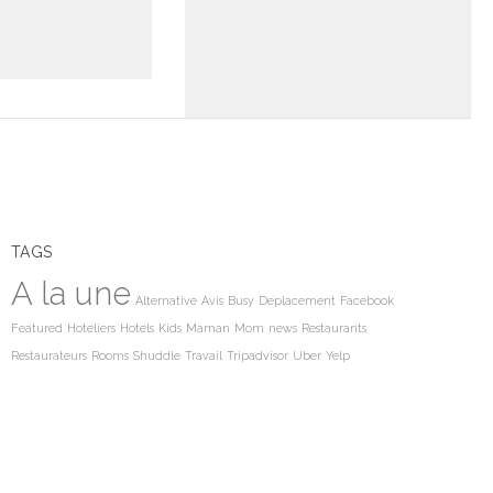
TAGS
A la une
Alternative
Avis
Busy
Deplacement
Facebook
Featured
Hoteliers
Hotels
Kids
Maman
Mom
news
Restaurants
Restaurateurs
Rooms
Shuddle
Travail
Tripadvisor
Uber
Yelp