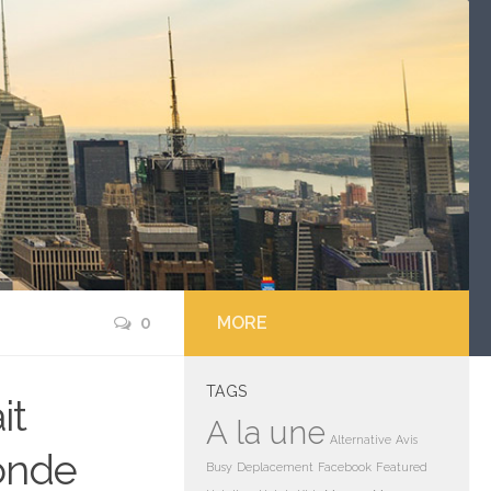
0
MORE
TAGS
it
A la une
Alternative
Avis
conde
Busy
Deplacement
Facebook
Featured