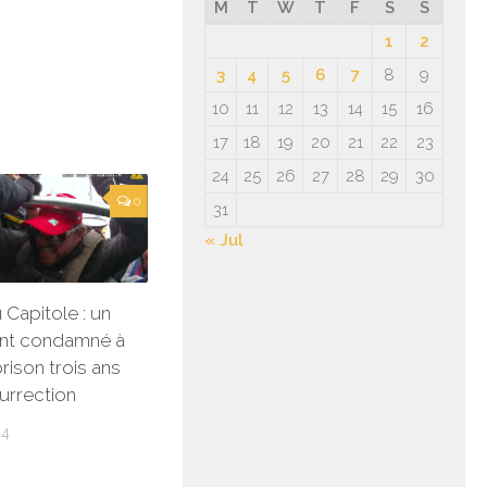
M
T
W
T
F
S
S
1
2
3
4
5
6
7
8
9
10
11
12
13
14
15
16
17
18
19
20
21
22
23
24
25
26
27
28
29
30
0
31
« Jul
 Capitole : un
ant condamné à
rison trois ans
surrection
24