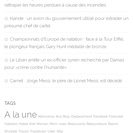
rattraper les heures perdues à cause des incendies
Irlande : un avion du gouvernement utilisé pour extrader un
présumé chef de cartel
Championnats d’Europe de natation : face à la Tour Eiffel,
le plongeur français Gary Hunt médaillé de bronze
Le Liban arrête un ex-officier syrien recherché par Damas
pour «crime contre l’humanité»
Carnet : Jorge Messi, le père de Lionel Messi, est décédé
TAGS
A la une
Alternative
Avis
Busy
Deplacement
Facebook
Featured
Hoteliers
Hotels
Kids
Maman
Mom
news
Restaurants
Restaurateurs
Rooms
Shuddle
Travail
Tripadvisor
Uber
Yelp