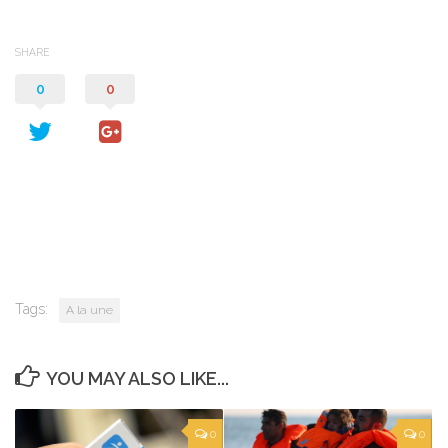
SHARE
0
0
Tags:
A la une
YOU MAY ALSO LIKE...
0
0