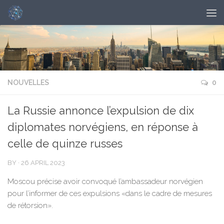
NOUVELLES
0
La Russie annonce l’expulsion de dix
diplomates norvégiens, en réponse à
celle de quinze russes
BY
·
26 APRIL 2023
Moscou précise avoir convoqué l’ambassadeur norvégien
pour l’informer de ces expulsions «dans le cadre de mesures
de rétorsion».