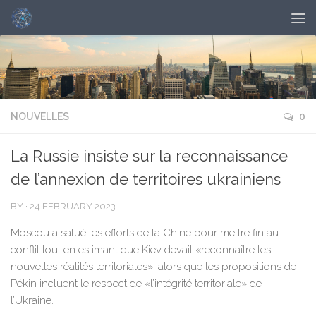
NOUVELLES
0
La Russie insiste sur la reconnaissance
de l’annexion de territoires ukrainiens
BY
·
24 FEBRUARY 2023
Moscou a salué les efforts de la Chine pour mettre fin au
conflit tout en estimant que Kiev devait «reconnaître les
nouvelles réalités territoriales», alors que les propositions de
Pékin incluent le respect de «l’intégrité territoriale» de
l’Ukraine.