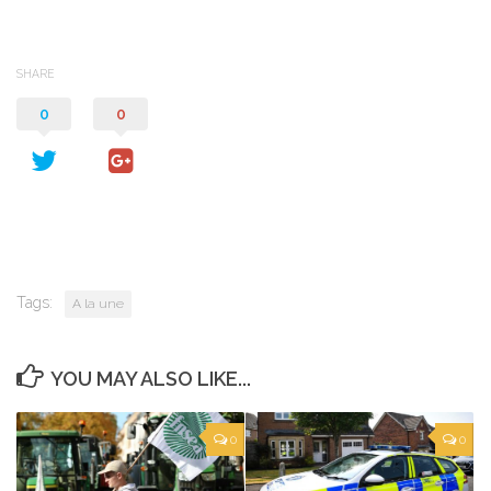
SHARE
0
0
Tags:
A la une
YOU MAY ALSO LIKE...
0
0