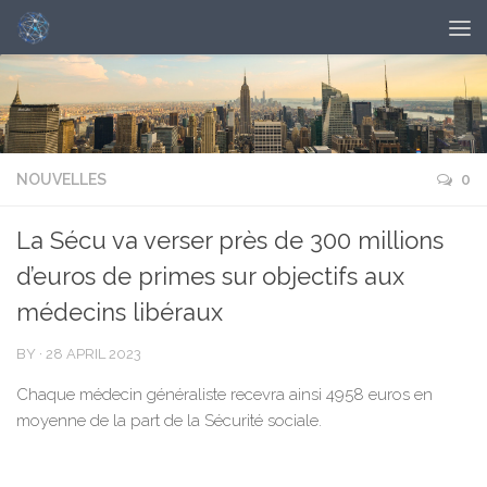
NOUVELLES
0
La Sécu va verser près de 300 millions
d’euros de primes sur objectifs aux
médecins libéraux
BY
·
28 APRIL 2023
Chaque médecin généraliste recevra ainsi 4958 euros en
moyenne de la part de la Sécurité sociale.