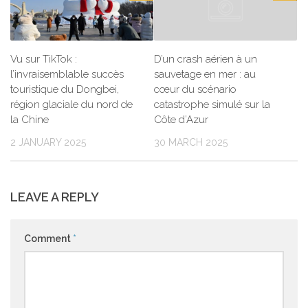
Vu sur TikTok :
D’un crash aérien à un
l’invraisemblable succès
sauvetage en mer : au
touristique du Dongbei,
cœur du scénario
région glaciale du nord de
catastrophe simulé sur la
la Chine
Côte d’Azur
2 JANUARY 2025
30 MARCH 2025
LEAVE A REPLY
Comment
*