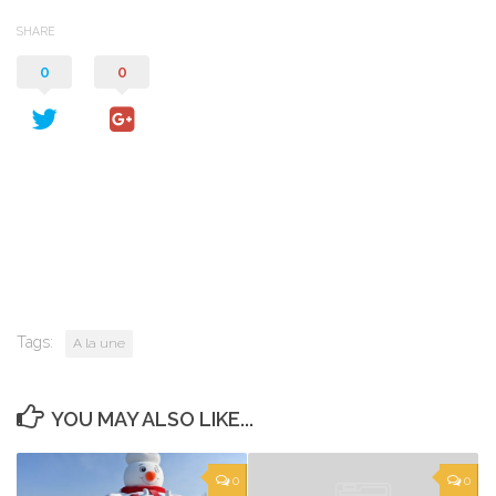
SHARE
0
0
Tags:
A la une
YOU MAY ALSO LIKE...
0
0