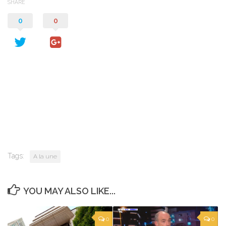
SHARE
0
0
Tags:
A la une
YOU MAY ALSO LIKE...
0
0