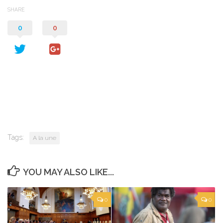
SHARE
0
0
Tags:
A la une
YOU MAY ALSO LIKE...
0
0