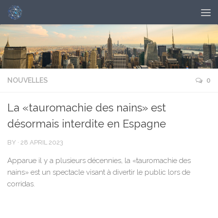
NOUVELLES
0
La «tauromachie des nains» est
désormais interdite en Espagne
BY
·
28 APRIL 2023
Apparue il y a plusieurs décennies, la «tauromachie des
nains» est un spectacle visant à divertir le public lors de
corridas.