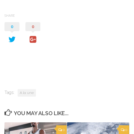
SHARE
0
0
Tags:
A la une
YOU MAY ALSO LIKE...
0
0